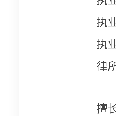
执
执
执
律
擅