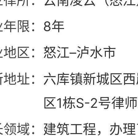
业律所：
云南凌云（怒江
业年限：
8年
业地区：
怒江–泸水市
所地址：
六库镇新城区西
区1栋S-2号律
长领域：
建筑工程，办理