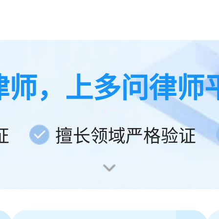
律师，上多问律师
证
擅长领域严格验证