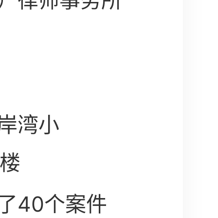
）律师事务所
岸湾小
师楼
了40个案件