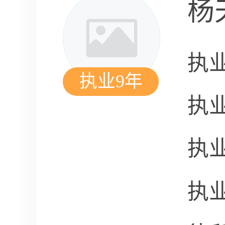
杨
执
执业9年
执
执
执