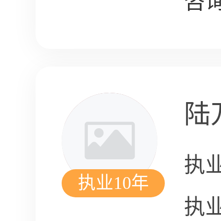
咨询
陆
执
执业10年
执