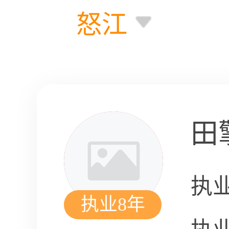
怒江
田
执
执业8年