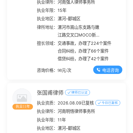
执业律所：
河南强人律师事务所
执业年限：
15年
执业地区：
漯河–郾城区
律所地址：
漯河市嵩山东支路与嫩
江路交叉口MOCO新世
界1号楼1幢12层1201-
擅长领域：
交通事故，办理了224个案件
1220
合同纠纷，办理了66个案件
借贷纠纷，办理了42个案件
电话咨询
咨询价格：98元/次
张国甫律师
律师已认证
执业资质：
2026.08.09已复核
今日已复核
执业11年
执业律所：
河南明悟律师事务所
执业年限：
11年
执业地区：
漯河–郾城区