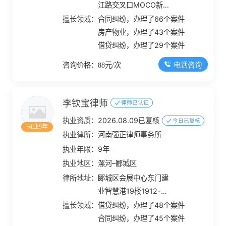
江路交叉口MOCO新世
界1号楼1幢12层1201-
擅长领域：
合同纠纷，办理了66个案件
1220
房产物业，办理了43个案件
借贷纠纷，办理了29个案件
电话咨询
咨询价格：88元/次
李钦宝律师
律师已认证
执业资质：
2026.08.09已复核
今日已复核
执业9年
执业律所：
河南强正律师事务所
执业年限：
9年
执业地区：
漯河–郾城区
律所地址：
郾城区会展中心东门建
业智慧港19楼1912-
1918室
擅长领域：
借贷纠纷，办理了48个案件
合同纠纷，办理了45个案件