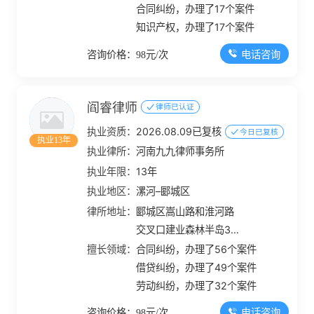
合同纠纷，办理了17个案件
知识产权，办理了17个案件
电话咨询
咨询价格：98元/次
阎睿律师
律师已认证
执业资质：
2026.08.09已复核
今日已复核
执业13年
执业律所：
河南九九律师事务所
执业年限：
13年
执业地区：
漯河–郾城区
律所地址：
郾城区嵩山路和淮河路
交叉口建业森林半岛39
号公馆405-420
擅长领域：
合同纠纷，办理了56个案件
借贷纠纷，办理了49个案件
劳动纠纷，办理了32个案件
电话咨询
咨询价格：98元/次