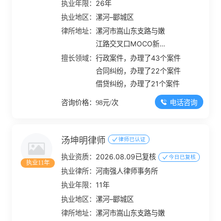
执业年限：
26年
执业地区：
漯河–郾城区
律所地址：
漯河市嵩山东支路与嫩
江路交叉口MOCO新世
界1号楼1幢12层1201-
擅长领域：
行政案件，办理了43个案件
1220
合同纠纷，办理了22个案件
借贷纠纷，办理了21个案件
电话咨询
咨询价格：98元/次
汤坤明律师
律师已认证
执业资质：
2026.08.09已复核
今日已复核
执业11年
执业律所：
河南强人律师事务所
执业年限：
11年
执业地区：
漯河–郾城区
律所地址：
漯河市嵩山东支路与嫩