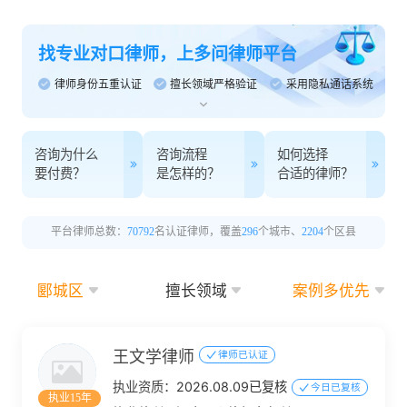
找专业对口律师，上多问律师平台
律师身份五重认证
擅长领域严格验证
采用隐私通话系统
咨询为什么
咨询流程
如何选择
要付费？
是怎样的？
合适的律师？
平台律师总数：
70792
名认证律师，覆盖
296
个城市、
2204
个区县
郾城区
擅长领域
案例多优先
王文学律师
律师已认证
执业资质：
2026.08.09已复核
今日已复核
执业15年