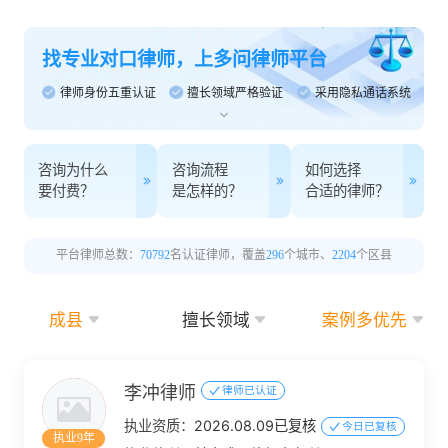
找专业对口律师，上多问律师平台
律师身份五重认证
擅长领域严格验证
采用隐私通话系统
咨询为什么
咨询流程
如何选择
要付费？
是怎样的？
合适的律师？
平台律师总数：
70792
名认证律师，覆盖
296
个城市、
2204
个区县
成县
擅长领域
案例多优先
李冲律师
律师已认证
执业资质：
2026.08.09已复核
今日已复核
执业9年