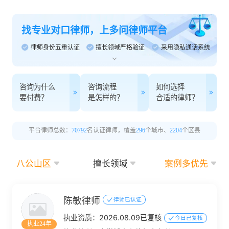
找专业对口律师，上多问律师平台
律师身份五重认证
擅长领域严格验证
采用隐私通话系统
咨询为什么
咨询流程
如何选择
要付费？
是怎样的？
合适的律师？
平台律师总数：
70792
名认证律师，覆盖
296
个城市、
2204
个区县
八公山区
擅长领域
案例多优先
陈敏律师
律师已认证
执业资质：
2026.08.09已复核
今日已复核
执业24年