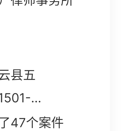
）律师事务所
云县五
501-
了47个案件