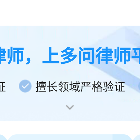
律师，上多问律师
证
擅长领域严格验证