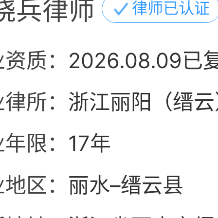
晓兵律师
律师已认证
业资质：
2026.08.09已
业律所：
浙江丽阳（缙云
业年限：
17年
业地区：
丽水–缙云县