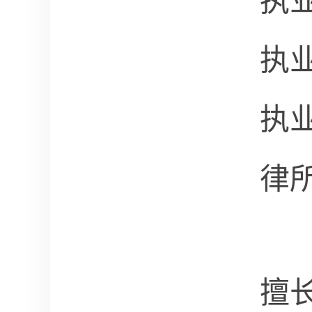
执
执
执
律
擅