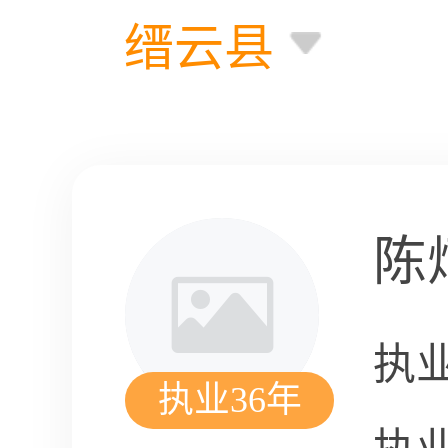
缙云县
陈
执
执业36年