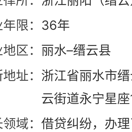
业律所：
浙江丽阳（缙云
业年限：
36年
业地区：
丽水–缙云县
所地址：
浙江省丽水市缙
云街道永宁星座1
1502
长领域：
借贷纠纷，办理