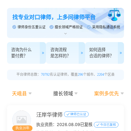
找专业对口律师，上多问律师平台
律师身份五重认证
擅长领域严格验证
采用隐私通话系统
咨询为什么
咨询流程
如何选择
要付费？
是怎样的？
合适的律师？
平台律师总数：
70792
名认证律师，覆盖
296
个城市、
2204
个区县
天峨县
擅长领域
案例多优先
汪岸华律师
律师已认证
执业资质：
2026.08.09已复核
今日已复核
执业20年