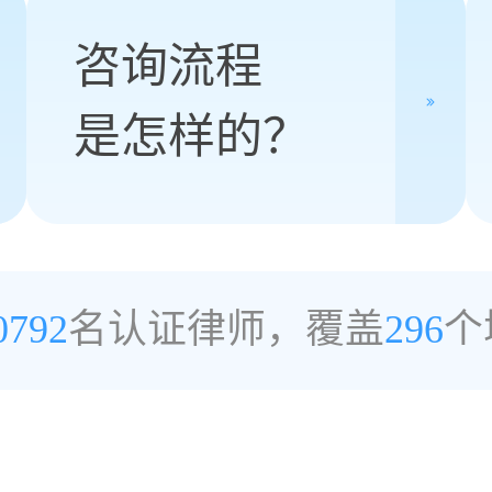
咨询流程
是怎样的？
0792
名认证律师，覆盖
296
个