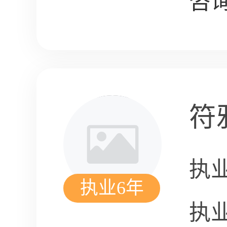
咨询
符
执
执业6年
执