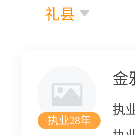
礼县
金
执
执业28年