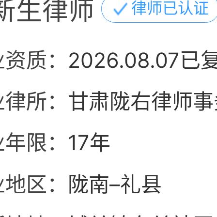
新生律师
律师已认证
业资质：
2026.08.07已
业律所：
甘肃陇右律师事
业年限：
17年
业地区：
陇南–礼县