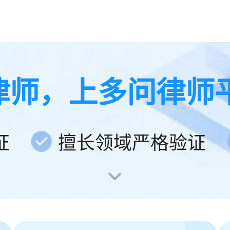
律师，上多问律师
证
擅长领域严格验证