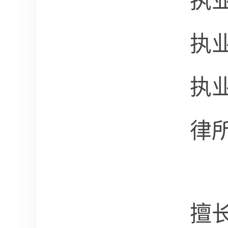
执
执
执
律
擅