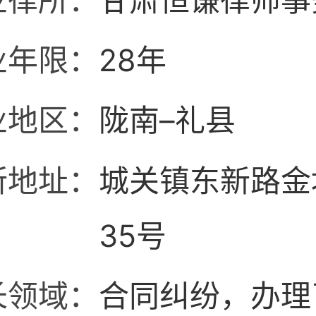
业律所：
甘肃恒谦律师事
业年限：
28年
业地区：
陇南–礼县
所地址：
城关镇东新路金
35号
长领域：
合同纠纷，办理