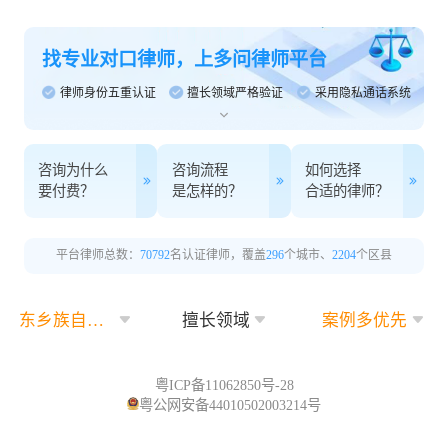
找专业对口律师，上多问律师平台
律师身份五重认证
擅长领域严格验证
采用隐私通话系统
咨询为什么
咨询流程
如何选择
要付费？
是怎样的？
合适的律师？
平台律师总数：
70792
名认证律师，覆盖
296
个城市、
2204
个区县
东乡族自治县
擅长领域
案例多优先
粤ICP备11062850号-28
粤公网安备44010502003214号