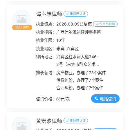
谭声想律师
律师已认证
执业资质：
2026.08.09已复核
今日已复核
执业10年
执业律所：
广西信尔泓达律师事务所
执业年限：
10年
执业地区：
来宾–兴宾区
律所地址：
兴宾区红水河大道346-
2号（来宾市群众艺术馆
7楼）
擅长领域：
房产物业，办理了73个案件
借贷纠纷，办理了7个案件
合同纠纷，办理了7个案件
电话咨询
咨询价格：88元/次
黄宏波律师
律师已认证