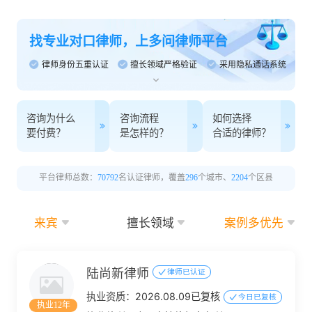
找专业对口律师，上多问律师平台
律师身份五重认证
擅长领域严格验证
采用隐私通话系统
咨询为什么
咨询流程
如何选择
要付费？
是怎样的？
合适的律师？
平台律师总数：
70792
名认证律师，覆盖
296
个城市、
2204
个区县
来宾
擅长领域
案例多优先
陆尚新律师
律师已认证
执业资质：
2026.08.09已复核
今日已复核
执业12年