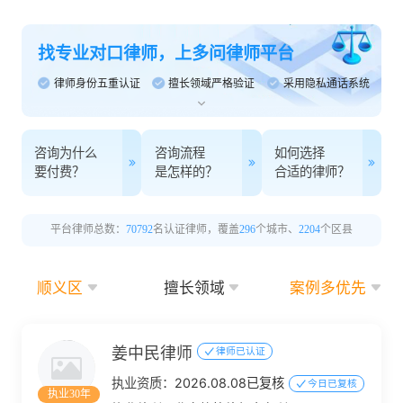
找专业对口律师，上多问律师平台
律师身份五重认证
擅长领域严格验证
采用隐私通话系统
咨询为什么
咨询流程
如何选择
要付费？
是怎样的？
合适的律师？
平台律师总数：
70792
名认证律师，覆盖
296
个城市、
2204
个区县
顺义区
擅长领域
案例多优先
姜中民律师
律师已认证
执业资质：
2026.08.08已复核
今日已复核
执业30年