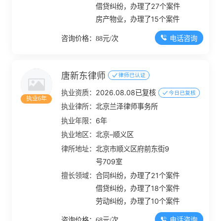
侧）
借贷纠纷，办理了27个案件
房产物业，办理了15个案件
电话咨询
咨询价格：88元/次
唐新东律师
律师已认证
执业资质：
2026.08.08已复核
今日已复核
执业6年
执业律所：
北京兰泽律师事务所
执业年限：
6年
执业地区：
北京–顺义区
律所地址：
北京市顺义区府前东街9
号709室
擅长领域：
合同纠纷，办理了21个案件
借贷纠纷，办理了18个案件
劳动纠纷，办理了10个案件
电话咨询
咨询价格：68元/次