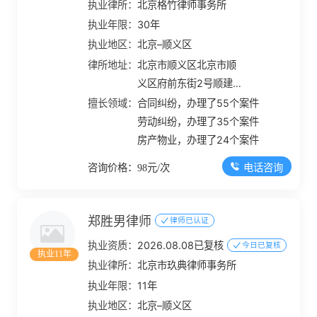
执业律所：
北京格竹律师事务所
执业年限：
30年
执业地区：
北京–顺义区
律所地址：
北京市顺义区北京市顺
义区府前东街2号顺建大
厦一层接待室
擅长领域：
合同纠纷，办理了55个案件
劳动纠纷，办理了35个案件
房产物业，办理了24个案件
电话咨询
咨询价格：98元/次
郑胜男律师
律师已认证
执业资质：
2026.08.08已复核
今日已复核
执业11年
执业律所：
北京市玖典律师事务所
执业年限：
11年
执业地区：
北京–顺义区