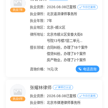
执业资质：
2026.08.08已复核
今日已复核
执业7年
执业律所：
北京道泽律师事务所
执业年限：
7年
执业地区：
北京–顺义区
律所地址：
北京市顺义区安泰大街6
号院13号楼7层二单元
709
擅长领域：
合同纠纷，办理了18个案件
借贷纠纷，办理了8个案件
房产物业，办理了2个案件
电话咨询
咨询价格：78元/次
张耀林律师
律师已认证
执业资质：
2026.08.08已复核
今日已复核
执业6年
执业律所：
北京市律港律师事务所