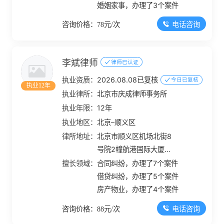
婚姻家事，办理了3个案件
电话咨询
咨询价格：78元/次
李斌律师
律师已认证
执业资质：
2026.08.08已复核
今日已复核
执业12年
执业律所：
北京市庆成律师事务所
执业年限：
12年
执业地区：
北京–顺义区
律所地址：
北京市顺义区机场北街8
号院2幢航港国际大厦
805
擅长领域：
合同纠纷，办理了7个案件
借贷纠纷，办理了5个案件
房产物业，办理了4个案件
电话咨询
咨询价格：88元/次