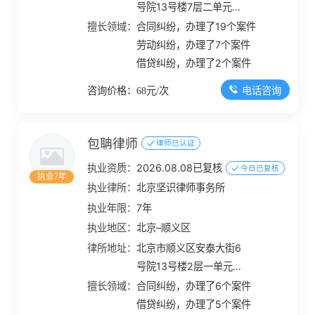
号院13号楼7层二单元
709
擅长领域：
合同纠纷，办理了19个案件
劳动纠纷，办理了7个案件
借贷纠纷，办理了2个案件
电话咨询
咨询价格：68元/次
包聃律师
律师已认证
执业资质：
2026.08.08已复核
今日已复核
执业7年
执业律所：
北京坚识律师事务所
执业年限：
7年
执业地区：
北京–顺义区
律所地址：
北京市顺义区安泰大街6
号院13号楼2层一单元
203
擅长领域：
合同纠纷，办理了6个案件
借贷纠纷，办理了5个案件