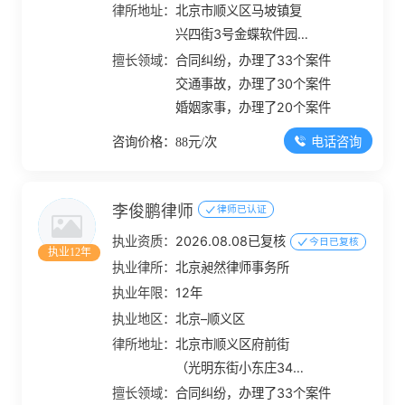
律所地址：
北京市顺义区马坡镇复
兴四街3号金蝶软件园4
号楼3层318室
擅长领域：
合同纠纷，办理了33个案件
交通事故，办理了30个案件
婚姻家事，办理了20个案件
电话咨询
咨询价格：88元/次
李俊鹏律师
律师已认证
执业资质：
2026.08.08已复核
今日已复核
执业12年
执业律所：
北京昶然律师事务所
执业年限：
12年
执业地区：
北京–顺义区
律所地址：
北京市顺义区府前街
（光明东街小东庄340
号交通运输执法队西
擅长领域：
合同纠纷，办理了33个案件