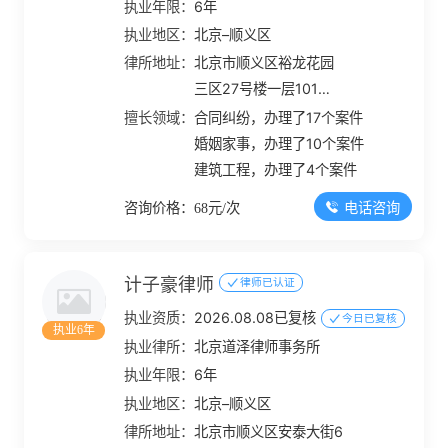
执业年限：
6年
执业地区：
北京–顺义区
律所地址：
北京市顺义区裕龙花园
三区27号楼一层101内
20室
擅长领域：
合同纠纷，办理了17个案件
婚姻家事，办理了10个案件
建筑工程，办理了4个案件
电话咨询
咨询价格：68元/次
计子豪律师
律师已认证
执业资质：
2026.08.08已复核
今日已复核
执业6年
执业律所：
北京道泽律师事务所
执业年限：
6年
执业地区：
北京–顺义区
律所地址：
北京市顺义区安泰大街6