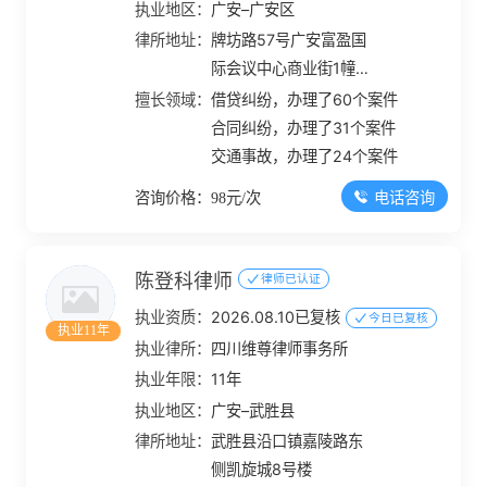
执业地区：
广安–广安区
律所地址：
牌坊路57号广安富盈国
际会议中心商业街1幢
219-223号、225号
擅长领域：
借贷纠纷，办理了60个案件
合同纠纷，办理了31个案件
交通事故，办理了24个案件
电话咨询
咨询价格：98元/次
陈登科律师
律师已认证
执业资质：
2026.08.10已复核
今日已复核
执业11年
执业律所：
四川维尊律师事务所
执业年限：
11年
执业地区：
广安–武胜县
律所地址：
武胜县沿口镇嘉陵路东
侧凯旋城8号楼