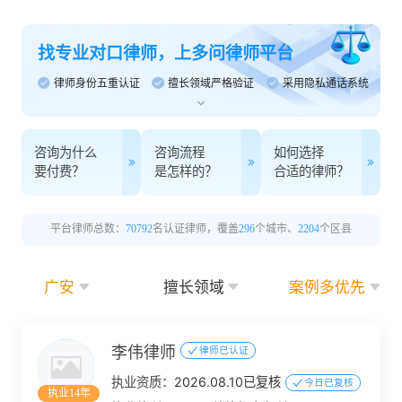
找专业对口律师，上多问律师平台
律师身份五重认证
擅长领域严格验证
采用隐私通话系统
咨询为什么
咨询流程
如何选择
要付费？
是怎样的？
合适的律师？
平台律师总数：
70792
名认证律师，覆盖
296
个城市、
2204
个区县
广安
擅长领域
案例多优先
李伟律师
律师已认证
执业资质：
2026.08.10已复核
今日已复核
执业14年