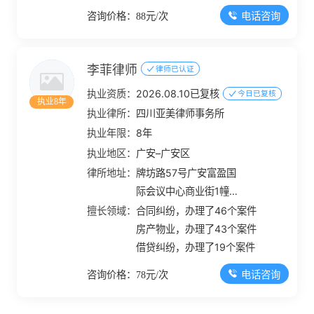
电话咨询
咨询价格：88元/次
李菲律师
律师已认证
执业资质：
2026.08.10已复核
今日已复核
执业8年
执业律所：
四川亚美律师事务所
执业年限：
8年
执业地区：
广安–广安区
律所地址：
牌坊路57号广安富盈国
际会议中心商业街1幢
219-223号、225号
擅长领域：
合同纠纷，办理了46个案件
房产物业，办理了43个案件
借贷纠纷，办理了19个案件
电话咨询
咨询价格：78元/次