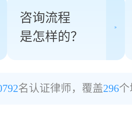
咨询流程
是怎样的？
0792
名认证律师，覆盖
296
个