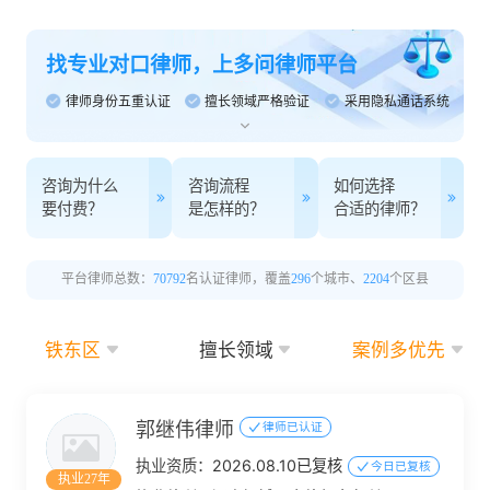
找专业对口律师，上多问律师平台
律师身份五重认证
擅长领域严格验证
采用隐私通话系统
咨询为什么
咨询流程
如何选择
要付费？
是怎样的？
合适的律师？
平台律师总数：
70792
名认证律师，覆盖
296
个城市、
2204
个区县
铁东区
擅长领域
案例多优先
郭继伟律师
律师已认证
执业资质：
2026.08.10已复核
今日已复核
执业27年