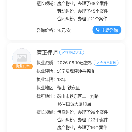
屋
擅长领域：
房产物业，办理了68个案件
劳动纠纷，办理了45个案件
合同纠纷，办理了21个案件
电话咨询
咨询价格：78元/次
廉正律师
律师已认证
执业资质：
2026.08.10已复核
今日已复核
执业13年
执业律所：
辽宁法理律师事务所
执业年限：
13年
执业地区：
鞍山–铁东区
律所地址：
鞍山市铁东区二一九路
16号国贸大厦10层
擅长领域：
借贷纠纷，办理了99个案件
合同纠纷，办理了23个案件
房产物业，办理了16个案件