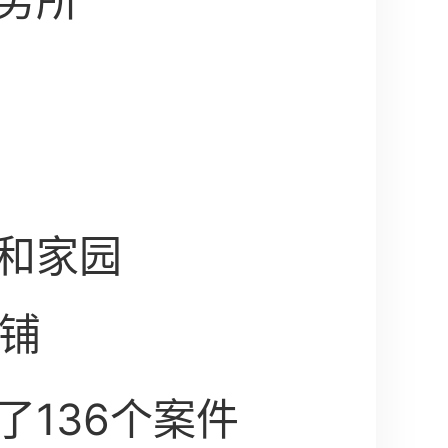
务所
和家园
8铺
了136个案件