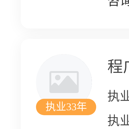
咨询
程
执
执业33年
执