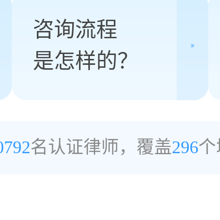
咨询流程
是怎样的？
0792
名认证律师，覆盖
296
个