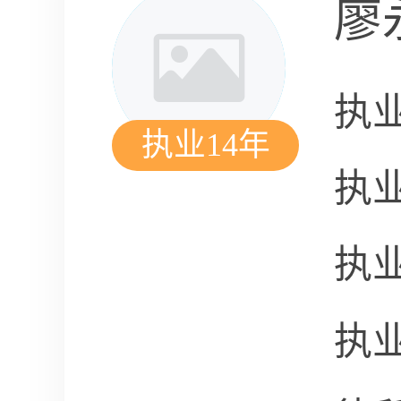
廖
执
执业14年
执
执
执