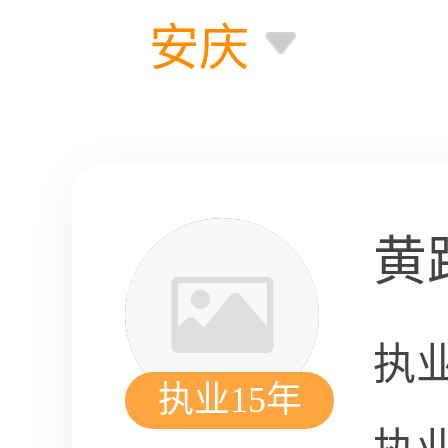
安庆
黄
执
执业15年