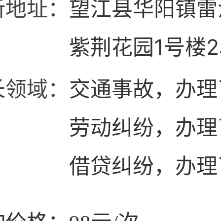
所地址：
望江县华阳镇雷
紫荆花园1号楼
101室
长领域：
交通事故，办理
劳动纠纷，办理
借贷纠纷，办理