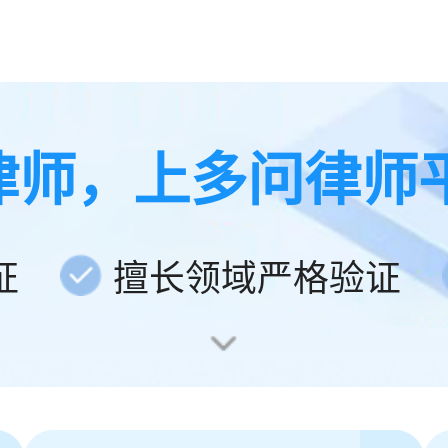
律师，上多问律师
证
擅长领域严格验证