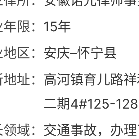
业律所：
安徽诺元律师事
业年限：
15年
业地区：
安庆–怀宁县
所地址：
高河镇育儿路祥
二期4#125-12
长领域：
交通事故，办理