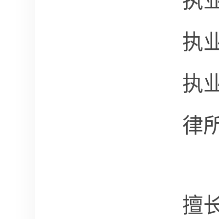
执
执
执
律
擅