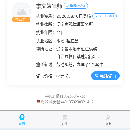
李文婕律师
律师已认证
执业资质：
2026.08.10已复核
今日已复核
执业4年
执业律所：
辽宁贞观律师事务所
执业年限：
4年
执业地区：
本溪–桓仁县
律所地址：
辽宁省本溪市桓仁满族
自治县桓仁镇莲沼街09
组17幢单元1号
擅长领域：
劳动纠纷，办理了1个案件
电话咨询
咨询价格：68元/次
粤ICP备11062850号-28
粤公网安备44010502003214号
首页
订单
我的