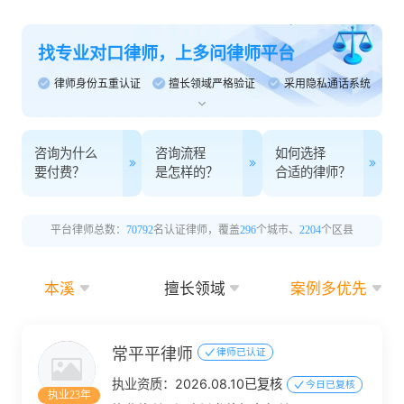
找专业对口律师，上多问律师平台
律师身份五重认证
擅长领域严格验证
采用隐私通话系统
咨询为什么
咨询流程
如何选择
要付费？
是怎样的？
合适的律师？
平台律师总数：
70792
名认证律师，覆盖
296
个城市、
2204
个区县
本溪
擅长领域
案例多优先
常平平律师
律师已认证
执业资质：
2026.08.10已复核
今日已复核
执业23年