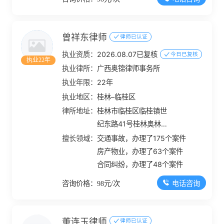
曾祥东律师
律师已认证
执业资质：
2026.08.07已复核
今日已复核
执业22年
执业律所：
广西奥锦律师事务所
执业年限：
22年
执业地区：
桂林–临桂区
律所地址：
桂林市临桂区临桂镇世
纪东路41号桂林奥林匹
克花园16#地块1幢-1-1
擅长领域：
交通事故，办理了175个案件
层21号
房产物业，办理了63个案件
合同纠纷，办理了48个案件
电话咨询
咨询价格：98元/次
董连玉律师
律师已认证