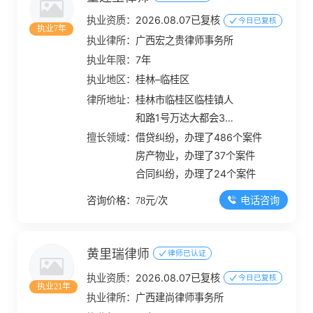
执业资质：
2026.08.07已复核
今日已复核
执业7年
执业律所：
广西宏之贵律师事务所
执业年限：
7年
执业地区：
桂林–临桂区
律所地址：
桂林市临桂区临桂镇人
和路1号万达大都会3幢1
层01号
擅长领域：
借贷纠纷，办理了486个案件
房产物业，办理了37个案件
合同纠纷，办理了24个案件
电话咨询
咨询价格：78元/次
黄里瑞律师
律师已认证
执业资质：
2026.08.07已复核
今日已复核
执业21年
执业律所：
广西建尚律师事务所