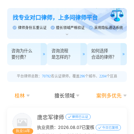
找专业对口律师，上多问律师平台
律师身份五重认证
擅长领域严格验证
采用隐私通话系统
咨询为什么
咨询流程
如何选择
要付费？
是怎样的？
合适的律师？
平台律师总数：
70792
名认证律师，覆盖
296
个城市、
2204
个区县
桂林
擅长领域
案例多优先
唐忠军律师
律师已认证
执业资质：
2026.08.07已复核
今日已复核
执业14年