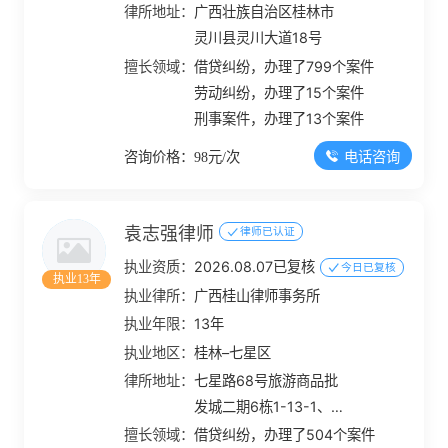
律所地址：
广西壮族自治区桂林市
灵川县灵川大道18号
擅长领域：
借贷纠纷，办理了799个案件
劳动纠纷，办理了15个案件
刑事案件，办理了13个案件
电话咨询
咨询价格：98元/次
袁志强律师
律师已认证
执业资质：
2026.08.07已复核
今日已复核
执业13年
执业律所：
广西桂山律师事务所
执业年限：
13年
执业地区：
桂林–七星区
律所地址：
七星路68号旅游商品批
发城二期6栋1-13-1、
1-13-2
擅长领域：
借贷纠纷，办理了504个案件