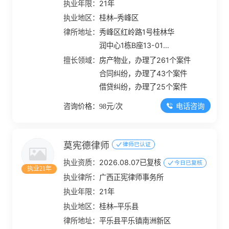
执业年限：
21年
执业地区：
桂林–秀峰区
律所地址：
秀峰区红岭路1号桂林华
润中心1栋B座13-01号
办公室
擅长领域：
房产物业，办理了261个案件
合同纠纷，办理了43个案件
借贷纠纷，办理了25个案件
电话咨询
咨询价格：98元/次
莫宪德律师
律师已认证
执业资质：
2026.08.07已复核
今日已复核
执业21年
执业律所：
广西正宪律师事务所
执业年限：
21年
执业地区：
桂林–平乐县
律所地址：
平乐县平乐镇南洲新区