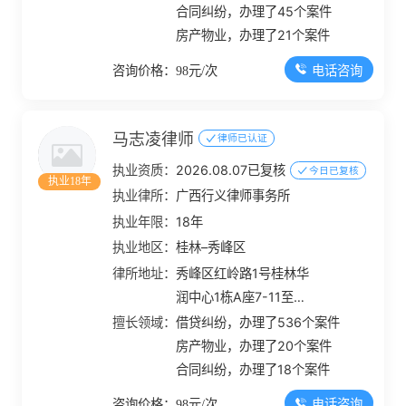
合同纠纷，办理了45个案件
房产物业，办理了21个案件
电话咨询
咨询价格：98元/次
马志凌律师
律师已认证
执业资质：
2026.08.07已复核
今日已复核
执业18年
执业律所：
广西行义律师事务所
执业年限：
18年
执业地区：
桂林–秀峰区
律所地址：
秀峰区红岭路1号桂林华
润中心1栋A座7-11至7-
19号
擅长领域：
借贷纠纷，办理了536个案件
房产物业，办理了20个案件
合同纠纷，办理了18个案件
电话咨询
咨询价格：98元/次