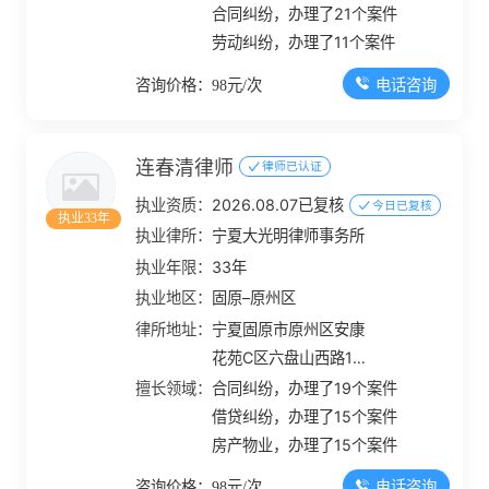
合同纠纷，办理了21个案件
劳动纠纷，办理了11个案件
电话咨询
咨询价格：98元/次
连春清律师
律师已认证
执业资质：
2026.08.07已复核
今日已复核
执业33年
执业律所：
宁夏大光明律师事务所
执业年限：
33年
执业地区：
固原–原州区
律所地址：
宁夏固原市原州区安康
花苑C区六盘山西路100
号三楼
擅长领域：
合同纠纷，办理了19个案件
借贷纠纷，办理了15个案件
房产物业，办理了15个案件
电话咨询
咨询价格：98元/次