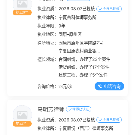
执业资质：
2026.08.07已复核
今日已复核
执业9年
执业律所：
宁夏善科律师事务所
执业年限：
9年
执业地区：
固原–原州区
律所地址：
固原市原州区学院路7号
宁夏固原农村商业银行
股份有限公司大楼第20
擅长领域：
合同纠纷，办理了23个案件
层
借贷纠纷，办理了17个案件
建筑工程，办理了5个案件
电话咨询
咨询价格：78元/次
马明芳律师
律师已认证
执业资质：
2026.08.07已复核
今日已复核
执业7年
执业律所：
宁夏顺悦（西吉）律师事务所