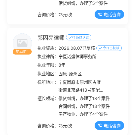
借贷纠纷，办理了5个案件
电话咨询
咨询价格：78元/次
郭固亮律师
律师已认证
执业资质：
2026.08.07已复核
今日已复核
执业8年
执业律所：
宁夏诺盛律师事务所
执业年限：
8年
执业地区：
固原–原州区
律所地址：
宁夏固原市原州区古雁
街道北京路413号东配
楼
擅长领域：
借贷纠纷，办理了18个案件
合同纠纷，办理了13个案件
房产物业，办理了4个案件
电话咨询
咨询价格：78元/次