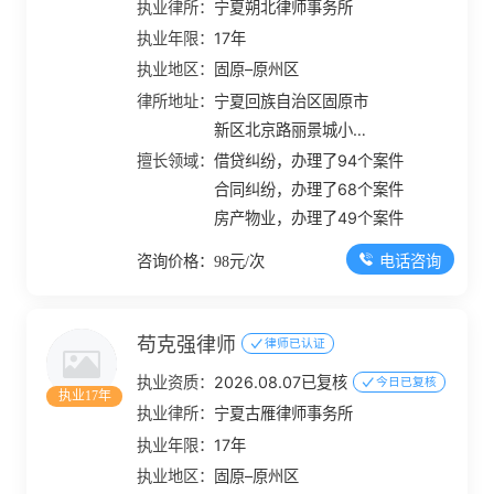
执业律所：
宁夏朔北律师事务所
执业年限：
17年
执业地区：
固原–原州区
律所地址：
宁夏回族自治区固原市
新区北京路丽景城小区
西侧一号商业房
擅长领域：
借贷纠纷，办理了94个案件
合同纠纷，办理了68个案件
房产物业，办理了49个案件
电话咨询
咨询价格：98元/次
苟克强律师
律师已认证
执业资质：
2026.08.07已复核
今日已复核
执业17年
执业律所：
宁夏古雁律师事务所
执业年限：
17年
执业地区：
固原–原州区