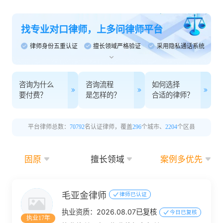
找专业对口律师，上多问律师平台
律师身份五重认证
擅长领域严格验证
采用隐私通话系统
咨询为什么
咨询流程
如何选择
要付费？
是怎样的？
合适的律师？
平台律师总数：
70792
名认证律师，覆盖
296
个城市、
2204
个区县
固原
擅长领域
案例多优先
毛亚金律师
律师已认证
执业资质：
2026.08.07已复核
今日已复核
执业17年