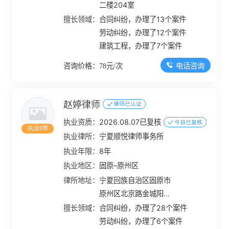
二楼204室
擅长领域：
合同纠纷，办理了13个案件
劳动纠纷，办理了12个案件
建筑工程，办理了7个案件
电话咨询
咨询价格：78元/次
赵婷律师
律师已认证
执业资质：
2026.08.07已复核
今日已复核
执业8年
执业律所：
宁夏顺悦律师事务所
执业年限：
8年
执业地区：
固原–原州区
律所地址：
宁夏回族自治区固原市
原州区北京路金城阳光
佳苑1幢101-201室
擅长领域：
合同纠纷，办理了28个案件
劳动纠纷，办理了6个案件