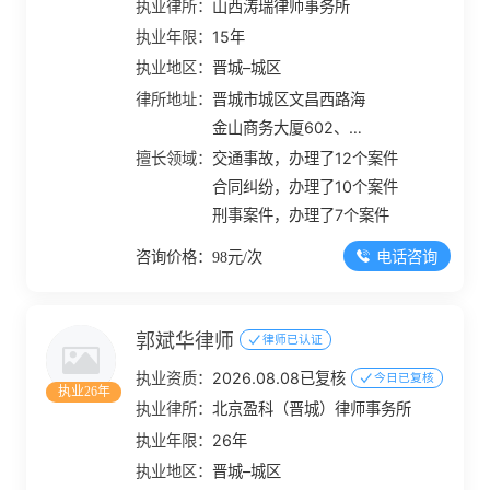
执业律所：
山西涛瑞律师事务所
执业年限：
15年
执业地区：
晋城–城区
律所地址：
晋城市城区文昌西路海
金山商务大厦602、
603、606室
擅长领域：
交通事故，办理了12个案件
合同纠纷，办理了10个案件
刑事案件，办理了7个案件
电话咨询
咨询价格：98元/次
郭斌华律师
律师已认证
执业资质：
2026.08.08已复核
今日已复核
执业26年
执业律所：
北京盈科（晋城）律师事务所
执业年限：
26年
执业地区：
晋城–城区