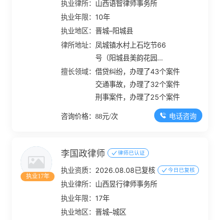
执业律所：
山西语智律师事务所
执业年限：
10年
执业地区：
晋城–阳城县
律所地址：
凤城镇水村上石圪节66
号（阳城县美韵花园大
酒店旁绿道入口100
擅长领域：
借贷纠纷，办理了43个案件
米）
交通事故，办理了32个案件
刑事案件，办理了25个案件
电话咨询
咨询价格：88元/次
李国政律师
律师已认证
执业资质：
2026.08.08已复核
今日已复核
执业17年
执业律所：
山西昱行律师事务所
执业年限：
17年
执业地区：
晋城–城区