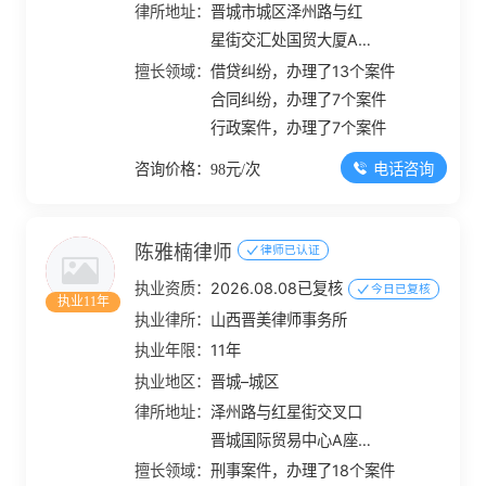
律所地址：
晋城市城区泽州路与红
星街交汇处国贸大厦A
栋28层
擅长领域：
借贷纠纷，办理了13个案件
合同纠纷，办理了7个案件
行政案件，办理了7个案件
电话咨询
咨询价格：98元/次
陈雅楠律师
律师已认证
执业资质：
2026.08.08已复核
今日已复核
执业11年
执业律所：
山西晋美律师事务所
执业年限：
11年
执业地区：
晋城–城区
律所地址：
泽州路与红星街交叉口
晋城国际贸易中心A座
904室
擅长领域：
刑事案件，办理了18个案件