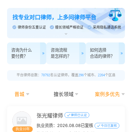
找专业对口律师，上多问律师平台
律师身份五重认证
擅长领域严格验证
采用隐私通话系统
咨询为什么
咨询流程
如何选择
要付费？
是怎样的？
合适的律师？
平台律师总数：
70792
名认证律师，覆盖
296
个城市、
2204
个区县
晋城
擅长领域
案例多优先
张光耀律师
律师已认证
执业资质：
2026.08.08已复核
今日已复核
执业10年