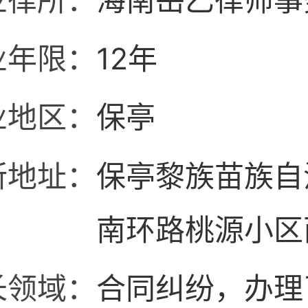
业律所：
海南岳乙律师事
业年限：
12年
业地区：
保亭
所地址：
保亭黎族苗族自
南环路桃源小区
基.长乐居17幢3
长领域：
合同纠纷，办理