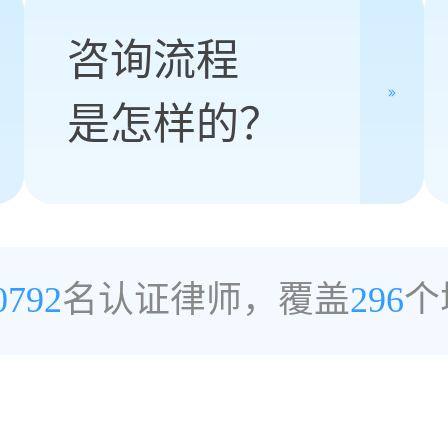
咨询流程
是怎样的？
0792
名认证律师，覆盖
296
个