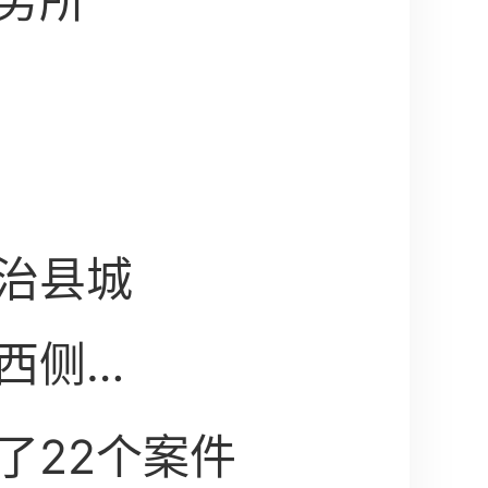
务所
治县城
西侧创
02房
了22个案件