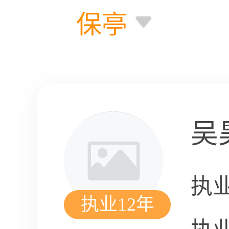
保亭
吴
执
执业12年