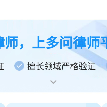
律师，上多问律师
证
擅长领域严格验证