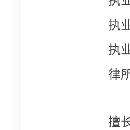
执
执
执
律
擅