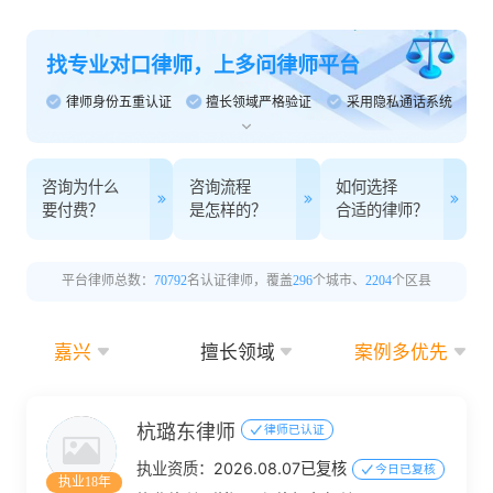
找专业对口律师，上多问律师平台
律师身份五重认证
擅长领域严格验证
采用隐私通话系统
咨询为什么
咨询流程
如何选择
要付费？
是怎样的？
合适的律师？
平台律师总数：
70792
名认证律师，覆盖
296
个城市、
2204
个区县
嘉兴
擅长领域
案例多优先
杭璐东律师
律师已认证
执业资质：
2026.08.07已复核
今日已复核
执业18年