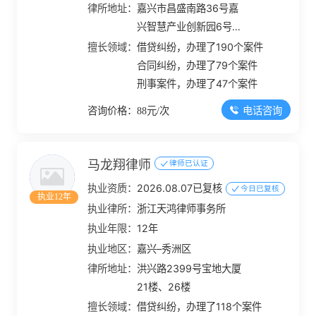
律所地址：
嘉兴市昌盛南路36号嘉
兴智慧产业创新园6号楼
6A-401
擅长领域：
借贷纠纷，办理了190个案件
合同纠纷，办理了79个案件
刑事案件，办理了47个案件
电话咨询
咨询价格：88元/次
马龙翔律师
律师已认证
执业资质：
2026.08.07已复核
今日已复核
执业12年
执业律所：
浙江天鸿律师事务所
执业年限：
12年
执业地区：
嘉兴–秀洲区
律所地址：
洪兴路2399号宝地大厦
21楼、26楼
擅长领域：
借贷纠纷，办理了118个案件